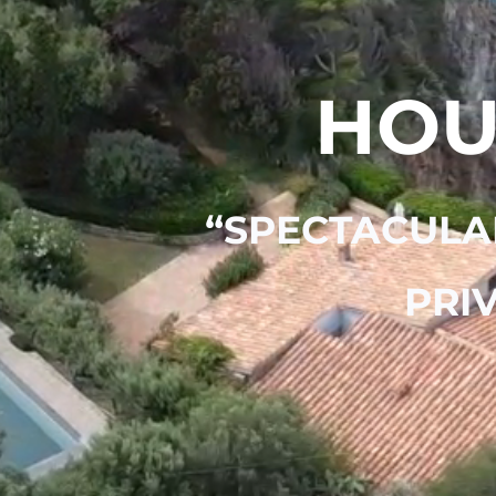
HOU
“SPECTACULAR
PRI