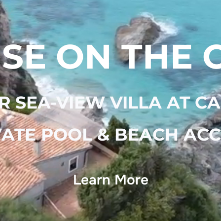
SE ON THE C
 SEA-VIEW VILLA AT C
VATE POOL & BEACH ACC
Learn More