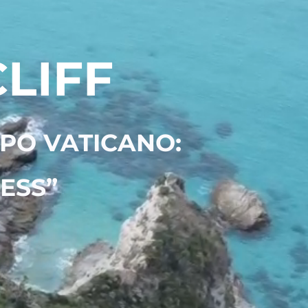
LIFF
APO VATICANO:
ESS”