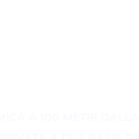
VILLA
GIULI
ICA A 100 METRI DALLA
 PRIVATA A DUE PASSI D